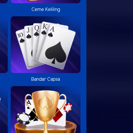
Ceme Keliling
Bandar Capsa