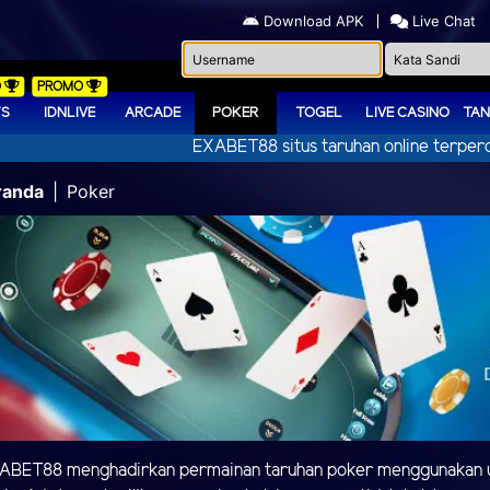
Download APK
Live Chat
O
PROMO
TS
IDNLIVE
ARCADE
POKER
TOGEL
LIVE CASINO
TA
tus taruhan online terpercaya | Kini Telah Hadir minigames t
randa
Poker
ABET88 menghadirkan permainan taruhan poker menggunakan uang