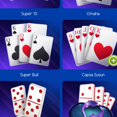
Super 10
Omaha
Super Bull
Capsa Susun