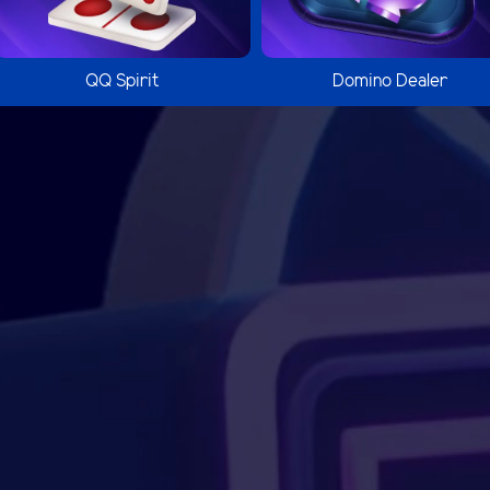
QQ Spirit
Domino Dealer