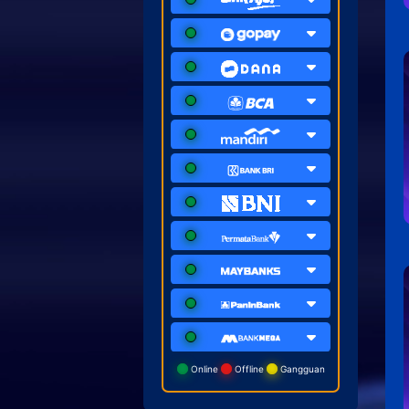
Online
Offline
Gangguan