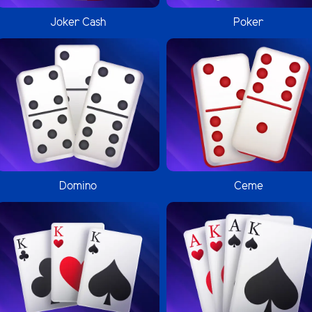
Joker Cash
Poker
Domino
Ceme