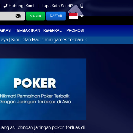
Hubungi Kami
Lupa Kata Sandi?
DAFTAR
NGKAS
TEMBAK IKAN
REFERRAL
PROMOSI
erbaru GameCuan Eksklusif hanya di EXABET88 , 100% gratis! Bu
 asli dengan jaringan poker terluas di