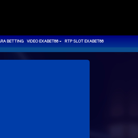
RA BETTING
VIDEO EXABET88
RTP SLOT EXABET88