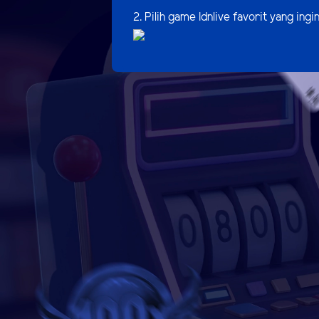
2. Pilih game Idnlive favorit yang ingi