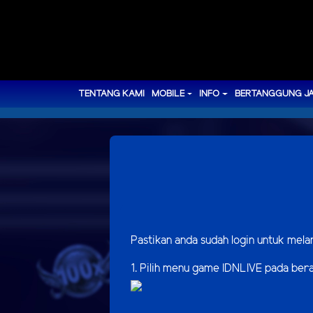
TENTANG KAMI
MOBILE
INFO
BERTANGGUNG J
Pastikan anda sudah login untuk mela
1. Pilih menu game IDNLIVE pada ber